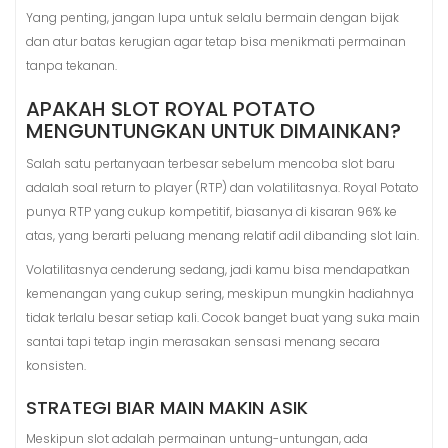
Yang penting, jangan lupa untuk selalu bermain dengan bijak
dan atur batas kerugian agar tetap bisa menikmati permainan
tanpa tekanan.
APAKAH SLOT ROYAL POTATO
MENGUNTUNGKAN UNTUK DIMAINKAN?
Salah satu pertanyaan terbesar sebelum mencoba slot baru
adalah soal return to player (RTP) dan volatilitasnya. Royal Potato
punya RTP yang cukup kompetitif, biasanya di kisaran 96% ke
atas, yang berarti peluang menang relatif adil dibanding slot lain.
Volatilitasnya cenderung sedang, jadi kamu bisa mendapatkan
kemenangan yang cukup sering, meskipun mungkin hadiahnya
tidak terlalu besar setiap kali. Cocok banget buat yang suka main
santai tapi tetap ingin merasakan sensasi menang secara
konsisten.
STRATEGI BIAR MAIN MAKIN ASIK
Meskipun slot adalah permainan untung-untungan, ada