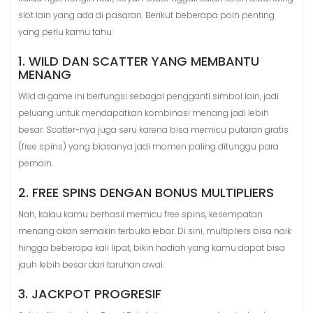
slot lain yang ada di pasaran. Berikut beberapa poin penting
yang perlu kamu tahu:
1. WILD DAN SCATTER YANG MEMBANTU
MENANG
Wild di game ini berfungsi sebagai pengganti simbol lain, jadi
peluang untuk mendapatkan kombinasi menang jadi lebih
besar. Scatter-nya juga seru karena bisa memicu putaran gratis
(free spins) yang biasanya jadi momen paling ditunggu para
pemain.
2. FREE SPINS DENGAN BONUS MULTIPLIERS
Nah, kalau kamu berhasil memicu free spins, kesempatan
menang akan semakin terbuka lebar. Di sini, multipliers bisa naik
hingga beberapa kali lipat, bikin hadiah yang kamu dapat bisa
jauh lebih besar dari taruhan awal.
3. JACKPOT PROGRESIF