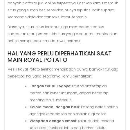
banyak platform judi online terpercaya. Pastikan kamu memilih
situs yang sudah berlisensi dan punya reputasi baik supaya
keamanan data dan transaksi kamu terjamin.
Biasanya, situs-situs tersebut juga memberikan bonus
sambutan atau promosi khusus yang bisa kamu manfaatkan
untuk memperbesar modal awal bermain.
HAL YANG PERLU DIPERHATIKAN SAAT
MAIN ROYAL POTATO
Meski Royal Potato terlihat menarik dan punya banyak fitur, ada
beberapa hal yang sebaiknya kamu perhatikan:
Jangan terlalu ngoyo:
Karena slot tetaplah
permainan keberuntungan, jangan berharap
menang terus-menerus.
Kelola modal dengan baik:
Pasang batas harian
agar gak kebablasan dan malah rugi besar.
Waspada dengan emosi:
Kalau sudah merasa
kesal atau frustrasi, lebih baik berhenti dulu.