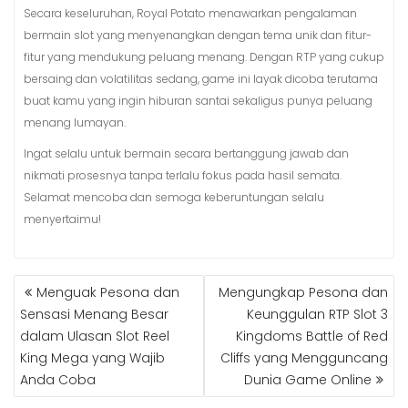
Secara keseluruhan, Royal Potato menawarkan pengalaman
bermain slot yang menyenangkan dengan tema unik dan fitur-
fitur yang mendukung peluang menang. Dengan RTP yang cukup
bersaing dan volatilitas sedang, game ini layak dicoba terutama
buat kamu yang ingin hiburan santai sekaligus punya peluang
menang lumayan.
Ingat selalu untuk bermain secara bertanggung jawab dan
nikmati prosesnya tanpa terlalu fokus pada hasil semata.
Selamat mencoba dan semoga keberuntungan selalu
menyertaimu!
POST
Menguak Pesona dan
Mengungkap Pesona dan
NAVIGATION
Sensasi Menang Besar
Keunggulan RTP Slot 3
dalam Ulasan Slot Reel
Kingdoms Battle of Red
King Mega yang Wajib
Cliffs yang Mengguncang
Anda Coba
Dunia Game Online