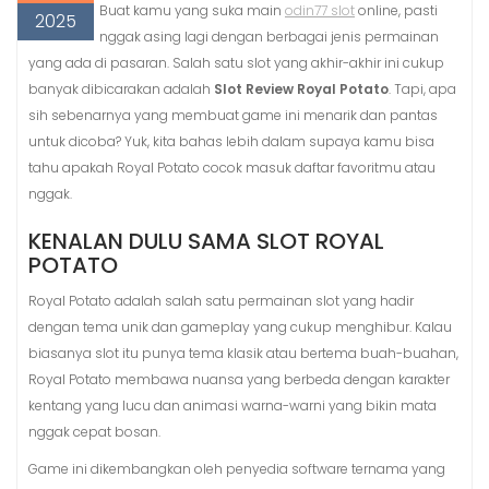
Buat kamu yang suka main
odin77 slot
online, pasti
2025
nggak asing lagi dengan berbagai jenis permainan
yang ada di pasaran. Salah satu slot yang akhir-akhir ini cukup
banyak dibicarakan adalah
Slot Review Royal Potato
. Tapi, apa
sih sebenarnya yang membuat game ini menarik dan pantas
untuk dicoba? Yuk, kita bahas lebih dalam supaya kamu bisa
tahu apakah Royal Potato cocok masuk daftar favoritmu atau
nggak.
KENALAN DULU SAMA SLOT ROYAL
POTATO
Royal Potato adalah salah satu permainan slot yang hadir
dengan tema unik dan gameplay yang cukup menghibur. Kalau
biasanya slot itu punya tema klasik atau bertema buah-buahan,
Royal Potato membawa nuansa yang berbeda dengan karakter
kentang yang lucu dan animasi warna-warni yang bikin mata
nggak cepat bosan.
Game ini dikembangkan oleh penyedia software ternama yang