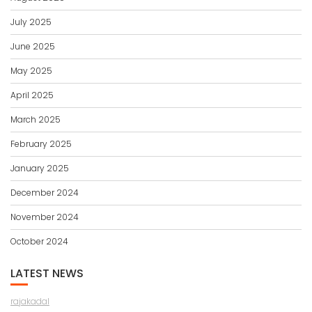
July 2025
June 2025
May 2025
April 2025
March 2025
February 2025
January 2025
December 2024
November 2024
October 2024
LATEST NEWS
rajakadal