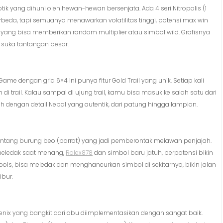
k yang dihuni oleh hewan-hewan bersenjata. Ada 4 seri Nitropolis (1
eda, tapi semuanya menawarkan volatilitas tinggi, potensi max win
ot yang bisa memberikan random multiplier atau simbol wild. Grafisnya
g suka tantangan besar.
me dengan grid 6×4 ini punya fitur Gold Trail yang unik. Setiap kali
i trail. Kalau sampai di ujung trail, kamu bisa masuk ke salah satu dari
 dengan detail Nepal yang autentik, dari patung hingga lampion.
 tentang burung beo (parrot) yang jadi pemberontak melawan penjajah.
 meledak saat menang,
Rolex878
dan simbol baru jatuh, berpotensi bikin
bols, bisa meledak dan menghancurkan simbol di sekitarnya, bikin jalan
ibur.
enix yang bangkit dari abu diimplementasikan dengan sangat baik.