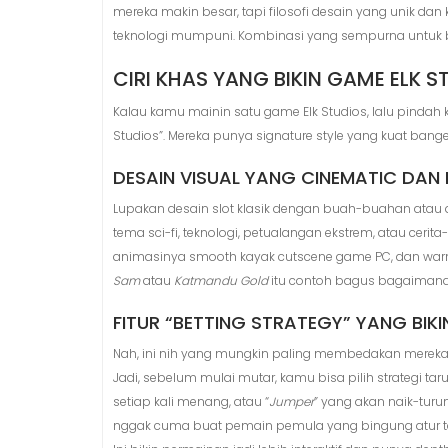
mereka makin besar, tapi filosofi desain yang unik dan 
teknologi mumpuni. Kombinasi yang sempurna untuk bi
CIRI KHAS YANG BIKIN GAME ELK 
Kalau kamu mainin satu game Elk Studios, lalu pindah k
Studios”. Mereka punya signature style yang kuat bange
DESAIN VISUAL YANG CINEMATIC DAN 
Lupakan desain slot klasik dengan buah-buahan atau de
tema sci-fi, teknologi, petualangan ekstrem, atau cerit
animasinya smooth kayak cutscene game PC, dan warna
Sam
atau
Katmandu Gold
itu contoh bagus bagaimana
FITUR “BETTING STRATEGY” YANG BIKI
Nah, ini nih yang mungkin paling membedakan mereka da
Jadi, sebelum mulai mutar, kamu bisa pilih strategi taru
setiap kali menang, atau “
Jumper
” yang akan naik-turu
nggak cuma buat pemain pemula yang bingung atur tar