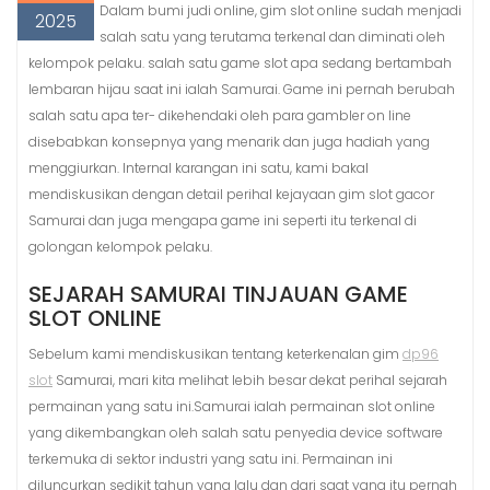
Dalam bumi judi online, gim slot online sudah menjadi
2025
salah satu yang terutama terkenal dan diminati oleh
kelompok pelaku. salah satu game slot apa sedang bertambah
lembaran hijau saat ini ialah Samurai. Game ini pernah berubah
salah satu apa ter- dikehendaki oleh para gambler on line
disebabkan konsepnya yang menarik dan juga hadiah yang
menggiurkan. Internal karangan ini satu, kami bakal
mendiskusikan dengan detail perihal kejayaan gim slot gacor
Samurai dan juga mengapa game ini seperti itu terkenal di
golongan kelompok pelaku.
SEJARAH SAMURAI TINJAUAN GAME
SLOT ONLINE
Sebelum kami mendiskusikan tentang keterkenalan gim
dp96
slot
Samurai, mari kita melihat lebih besar dekat perihal sejarah
permainan yang satu ini.Samurai ialah permainan slot online
yang dikembangkan oleh salah satu penyedia device software
terkemuka di sektor industri yang satu ini. Permainan ini
diluncurkan sedikit tahun yang lalu dan dari saat yang itu pernah