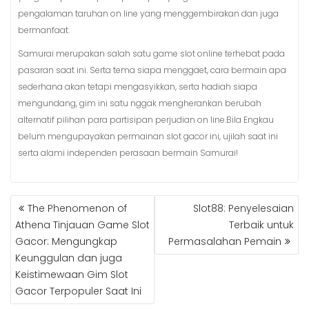
pengalaman taruhan on line yang menggembirakan dan juga
bermanfaat.
Samurai merupakan salah satu game slot online terhebat pada
pasaran saat ini. Serta tema siapa menggaet, cara bermain apa
sederhana akan tetapi mengasyikkan, serta hadiah siapa
mengundang, gim ini satu nggak mengherankan berubah
alternatif pilihan para partisipan perjudian on line.Bila Engkau
belum mengupayakan permainan slot gacor ini, ujilah saat ini
serta alami independen perasaan bermain Samurai!
POST
The Phenomenon of
Slot88: Penyelesaian
NAVIGATION
Athena Tinjauan Game Slot
Terbaik untuk
Gacor: Mengungkap
Permasalahan Pemain
Keunggulan dan juga
Keistimewaan Gim Slot
Gacor Terpopuler Saat Ini