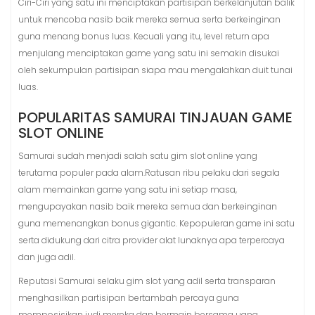
Ciri-Ciri yang satu ini menciptakan partisipan berkelanjutan balik
untuk mencoba nasib baik mereka semua serta berkeinginan
guna menang bonus luas. Kecuali yang itu, level return apa
menjulang menciptakan game yang satu ini semakin disukai
oleh sekumpulan partisipan siapa mau mengalahkan duit tunai
luas.
POPULARITAS SAMURAI TINJAUAN GAME
SLOT ONLINE
Samurai sudah menjadi salah satu gim slot online yang
terutama populer pada alam.Ratusan ribu pelaku dari segala
alam memainkan game yang satu ini setiap masa,
mengupayakan nasib baik mereka semua dan berkeinginan
guna memenangkan bonus gigantic. Kepopuleran game ini satu
serta didukung dari citra provider alat lunaknya apa terpercaya
dan juga adil.
Reputasi Samurai selaku gim slot yang adil serta transparan
menghasilkan partisipan bertambah percaya guna
memposisikan judi mereka dan bermain bersama uang