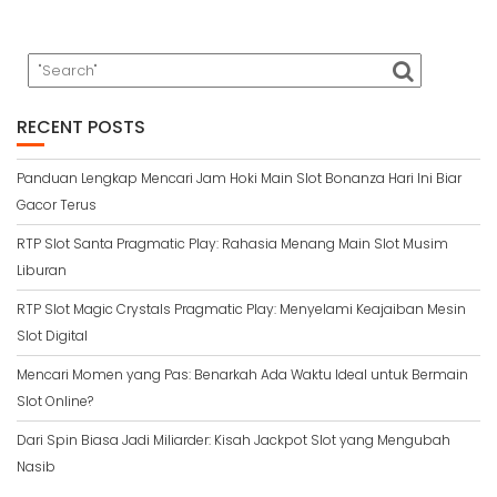
RECENT POSTS
Panduan Lengkap Mencari Jam Hoki Main Slot Bonanza Hari Ini Biar
Gacor Terus
RTP Slot Santa Pragmatic Play: Rahasia Menang Main Slot Musim
Liburan
RTP Slot Magic Crystals Pragmatic Play: Menyelami Keajaiban Mesin
Slot Digital
Mencari Momen yang Pas: Benarkah Ada Waktu Ideal untuk Bermain
Slot Online?
Dari Spin Biasa Jadi Miliarder: Kisah Jackpot Slot yang Mengubah
Nasib