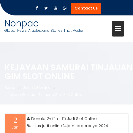
Contact Us
Skip
Nonpac
to
Global News, Articles, and Stories That Matter
content
KEJAYAAN SAMURAI TINJAUAN
GIM SLOT ONLINE
Home
Judi Slot Online
Kejayaan Samurai Tinjauan Gim Slot Online
2
Donald Griffin
Judi Slot Online
situs judi online24jam terpercaya 2024
Jan