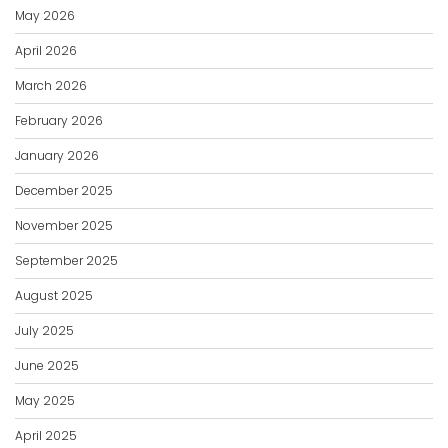
May 2026
April 2026
March 2026
February 2026
January 2026
December 2025
November 2025
September 2025
August 2025
July 2025
June 2025
May 2025
April 2025