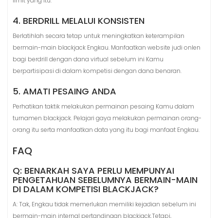
limit yang itu.
4. BERDRILL MELALUI KONSISTEN
Berlatihlah secara tetap untuk meningkatkan keterampilan
bermain-main blackjack Engkau. Manfaatkan website judi onlen
bagi berdrill dengan dana virtual sebelum ini Kamu
berpartisipasi di dalam kompetisi dengan dana benaran.
5. AMATI PESAING ANDA
Perhatikan taktik melakukan permainan pesaing Kamu dalam
turnamen blackjack. Pelajari gaya melakukan permainan orang-
orang itu serta manfaatkan data yang itu bagi manfaat Engkau.
FAQ
Q: BENARKAH SAYA PERLU MEMPUNYAI
PENGETAHUAN SEBELUMNYA BERMAIN-MAIN
DI DALAM KOMPETISI BLACKJACK?
A: Tak, Engkau tidak memerlukan memiliki kejadian sebelum ini
bermain-main internal pertandingan blackjack.Tetapi,