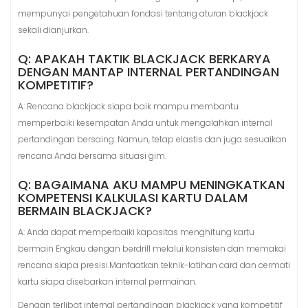
mempunyai pengetahuan fondasi tentang aturan blackjack
sekali dianjurkan.
Q: APAKAH TAKTIK BLACKJACK BERKARYA
DENGAN MANTAP INTERNAL PERTANDINGAN
KOMPETITIF?
A: Rencana blackjack siapa baik mampu membantu
memperbaiki kesempatan Anda untuk mengalahkan internal
pertandingan bersaing. Namun, tetap elastis dan juga sesuaikan
rencana Anda bersama situasi gim.
Q: BAGAIMANA AKU MAMPU MENINGKATKAN
KOMPETENSI KALKULASI KARTU DALAM
BERMAIN BLACKJACK?
A: Anda dapat memperbaiki kapasitas menghitung kartu
bermain Engkau dengan berdrill melalui konsisten dan memakai
rencana siapa presisi.Manfaatkan teknik-latihan card dan cermati
kartu siapa disebarkan internal permainan.
Dengan terlibat internal pertandingan blackjack yang kompetitif