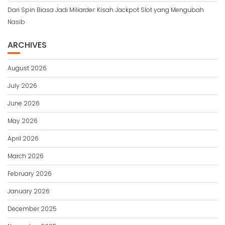
Dari Spin Biasa Jadi Miliarder: Kisah Jackpot Slot yang Mengubah
Nasib
ARCHIVES
August 2026
July 2026
June 2026
May 2026
April 2026
March 2026
February 2026
January 2026
December 2025