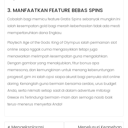
3. MANFAATKAN FEATURE BEBAS SPINS
Cobalah bagi memicu feature Gratis Spins sebanyak mungkin.Ini
ialah kesempatan gold bagi meraih keberhasilan tidak ada mesti
mempertaruhkan dana Engkau.
Playtech Age of the Gods: King of Olympus ialah permainan slot
online siapa nggak cuma mengasyikkan tetapi juga
menawarkan melimpah kesempatan guna mengalahkan.
Dengan gambar yang menakjubkan, fitur bonus apa
memesona, dan kemungkinan untuk menang keberuntungan
progresif, gim ini ialah opsi siapa akurat bagi penyuka slot online
daring. Kenanglah guna bermain bersama cerdas, urus budget
Anda, serta nikmati setiap saat di dalam adventure mitologi
Greece ini.Terlindungi bermain-main dan semoga nasib baik
terus-menerus menyertai Anda!
POST
Mengeksplorasi
Menelusuri Keanehan