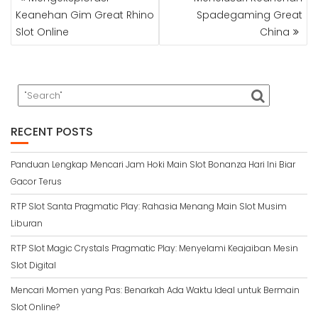
NAVIGATION
Keanehan Gim Great Rhino
Spadegaming Great
Slot Online
China
RECENT POSTS
Panduan Lengkap Mencari Jam Hoki Main Slot Bonanza Hari Ini Biar
Gacor Terus
RTP Slot Santa Pragmatic Play: Rahasia Menang Main Slot Musim
Liburan
RTP Slot Magic Crystals Pragmatic Play: Menyelami Keajaiban Mesin
Slot Digital
Mencari Momen yang Pas: Benarkah Ada Waktu Ideal untuk Bermain
Slot Online?