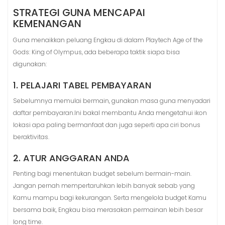
STRATEGI GUNA MENCAPAI
KEMENANGAN
Guna menaikkan peluang Engkau di dalam Playtech Age of the
Gods: King of Olympus, ada beberapa taktik siapa bisa
digunakan:
1. PELAJARI TABEL PEMBAYARAN
Sebelumnya memulai bermain, gunakan masa guna menyadari
daftar pembayaran.Ini bakal membantu Anda mengetahui ikon
lokasi apa paling bermanfaat dan juga seperti apa ciri bonus
beraktivitas.
2. ATUR ANGGARAN ANDA
Penting bagi menentukan budget sebelum bermain-main.
Jangan pernah mempertaruhkan lebih banyak sebab yang
Kamu mampu bagi kekurangan. Serta mengelola budget Kamu
bersama baik, Engkau bisa merasakan permainan lebih besar
long time.