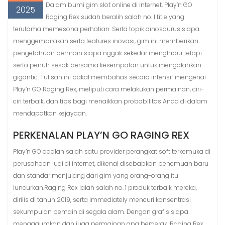
Dalam bumi gim slot online di internet, Play’n GO
2025
Raging Rex sudah beralih salah no. 1 title yang
terutama memesona perhatian. Serta topik dinosaurus siapa
menggembirakan serta features inovasi, gim ini memberikan
pengetahuan bermain siapa nggak sekedar menghibur tetapi
serta penuh sesak bersama kesempatan untuk mengalahkan
gigantic. Tulisan ini bakal membahas secara intensif mengenai
Play’n GO Raging Rex, meliputi cara melakukan permainan, ciri-
ciri terbaik, dan tips bagi menaikkan probabilitas Anda di dalam
mendapatkan kejayaan.
PERKENALAN PLAY’N GO RAGING REX
Play’n GO adalah salah satu provider perangkat soft terkemuka di
perusahaan judi di internet, dikenal disebabkan penemuan baru
dan standar menjulang dari gim yang orang-orang itu
luncurkan.Raging Rex ialah salah no. 1 produk terbaik mereka,
dirilis di tahun 2019, serta immediately mencuri konsentrasi
sekumpulan pemain di segala alam. Dengan grafis siapa
mengagumkan dan juga permainan apa bergerak, Raging Rex