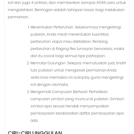
roll dan juga 4 antrian, dan memberikan sampai 4096 cara untuk
mengalahkan. Beriringan adalah tahapan basic bagi melakukan
permainan:
Menentukan Pertaruhan: Sebelumnya mengelilingi
putaran, Anda mesti menentukan kuantitas
pertaruhan siapa mau diletakkan. Rentang
pertaruhan di Raging Rex lumayan bervariasi, maka
dari itu cocok bagi semua tipe partisipan.
Memutar Gulungan: Selepas memutuskan judi, tindih
tuts putaran untuk mengawali permainan.Anda
serta bisa memakai ciri autoplay guna mengelilingi
roll dengan otomatis.
Mengamati Campuran Berhasil: Perhatikan
campuran simbol yang muncul di putaran. Simbol-
simbol apa sesuai hendak menyampaikan
pembayaran berdasarkan daftar pembayaran apa
ada.
CIRI-CIRI UNGGULAN