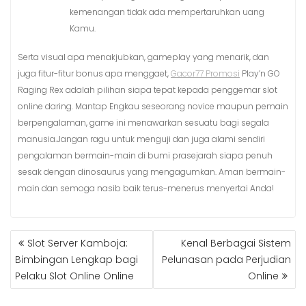
kemenangan tidak ada mempertaruhkan uang
Kamu.
Serta visual apa menakjubkan, gameplay yang menarik, dan
juga fitur-fitur bonus apa menggaet,
Gacor77 Promosi
Play’n GO
Raging Rex adalah pilihan siapa tepat kepada penggemar slot
online daring. Mantap Engkau seseorang novice maupun pemain
berpengalaman, game ini menawarkan sesuatu bagi segala
manusia.Jangan ragu untuk menguji dan juga alami sendiri
pengalaman bermain-main di bumi prasejarah siapa penuh
sesak dengan dinosaurus yang mengagumkan. Aman bermain-
main dan semoga nasib baik terus-menerus menyertai Anda!
POST
Slot Server Kamboja:
Kenal Berbagai Sistem
NAVIGATION
Bimbingan Lengkap bagi
Pelunasan pada Perjudian
Pelaku Slot Online Online
Online