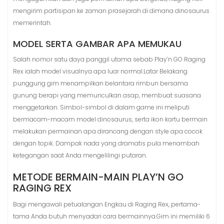
mengirim partisipan ke zaman prasejarah di dimana dinosaurus
memerintah.
MODEL SERTA GAMBAR APA MEMUKAU
Salah nomor satu daya panggil utama sebab Play’n GO Raging
Rex ialah model visualnya apa luar normal.Latar Belakang
punggung gim menampilkan belantara rimbun bersama
gunung berapi yang memunculkan asap, membuat suasana
menggetarkan. Simbol-simbol di dalam game ini meliputi
bermacam-macam model dinosaurus, serta ikon kartu bermain
melakukan permainan apa dirancang dengan style apa cocok
dengan topik. Dampak nada yang dramatis pula menambah
ketegangan saat Anda mengelilingi putaran.
METODE BERMAIN-MAIN PLAY’N GO
RAGING REX
Bagi mengawali petualangan Engkau di Raging Rex, pertama-
tama Anda butuh menyadari cara bermainnya.Gim ini memiliki 6