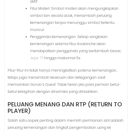
aktif.
Fitur Misteri: Simbol misteri akan mengungkapkan
simbol lain secara acak, menambah peluang
kemenangan tanpa menunggu simbol tertentu
muncul.
Pengganda Kemenangan: Setiap rangkaian
kemenangan selama fitur Avalanche akan
mendapatkan pengganda yang bertambah besar,
Jepe 77
hingga maksimal 5x.
Fitur-fitur ini tidak hanya meningkatkan potensi kemenangan,
tetapi juga menambah keseruan dan ketegangan saat
memainkan Gonzo’s Quest. Tidak heran jika para pemain betul-
betul ketagihan dengan dinamika yang dihadirkan.
PELUANG MENANG DAN RTP (RETURN TO
PLAYER)
Salah satu aspek penting dalam memilih permainan slot adalah
peluang kemenangan dan tingkat pengembalian uang ke