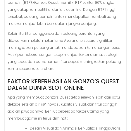
pemain (RTP). Gonzo’s Quest memiliki RTP sekitar 96%, angka
yang cukup kompetitif di dunia slot online. Dengan RTP tinggi
tersebut, peluang pemain untuk mendapatkan kembali uang
mereka menjadi lebih baik dalam jangka panjang.
Selain itu, fitur pengganda dan peluang beruntun yang
ditawarkan melalui mekanisme Avalanche secara signifikan
meningkatkan peluang untuk mendapatkan kemenangan besar.
Meskipun keberuntungan tetap menjadi faktor utama, strategi
yang tepat dan pemahaman fitur dapat meningkatkan peluang
kamu secara keseluruhan.
FAKTOR KEBERHASILAN GONZO’S QUEST
DALAM DUNIA SLOT ONLINE
Apa yang membuat Gonzo’s Quest tetap relevan lebih dari satu
dekade setelah dirilis? Inovasi, kualitas visual, dan fitur canggih
adalah jawabannya. Berikut beberapa faktor utama yang
membuat game ini terus diminati:
Desain Visual dan Animasi Berkualitas Tinggi: Grafis