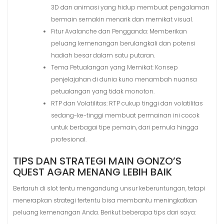
3D dan animasi yang hidup membuat pengalaman
bermain semakin menarik dan memikat visual.
Fitur Avalanche dan Pengganda: Memberikan
peluang kemenangan berulangkali dan potensi
hadiah besar dalam satu putaran.
Tema Petualangan yang Memikat: Konsep
penjelajahan di dunia kuno menambah nuansa
petualangan yang tidak monoton.
RTP dan Volatilitas: RTP cukup tinggi dan volatilitas
sedang-ke-tinggi membuat permainan ini cocok
untuk berbagai tipe pemain, dari pemula hingga
profesional.
TIPS DAN STRATEGI MAIN GONZO’S
QUEST AGAR MENANG LEBIH BAIK
Bertaruh di slot tentu mengandung unsur keberuntungan, tetapi
menerapkan strategi tertentu bisa membantu meningkatkan
peluang kemenangan Anda. Berikut beberapa tips dari saya: