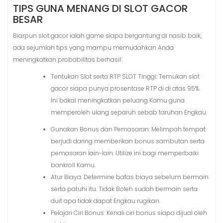
TIPS GUNA MENANG DI SLOT GACOR
BESAR
Biarpun slot gacor ialah game siapa bergantung di nasib baik,
ada sejumlah tips yang mampu memudahkan Anda
meningkatkan probabilitas berhasil:
Tentukan Slot serta RTP SLOT Tinggi: Temukan slot
gacor siapa punya prosentase RTP di di atas 95%.
Ini bakal meningkatkan peluang Kamu guna
memperoleh ulang separuh sebab taruhan Engkau.
Gunakan Bonus dan Pemasaran: Melimpah tempat
berjudi daring memberikan bonus sambutan serta
pemasaran lain-lain. Utilize ini bagi memperbaiki
bankroll Kamu.
Atur Biaya: Determine batas biaya sebelum bermain
serta patuhi itu. Tidak Boleh sudah bermain serta
duit apa tidak dapat Engkau rugikan.
Pelajari Ciri Bonus: Kenali ciri bonus siapa dijual oleh