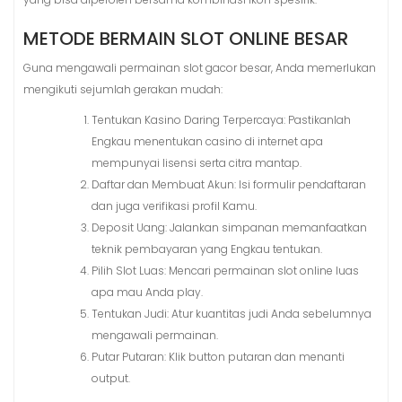
METODE BERMAIN SLOT ONLINE BESAR
Guna mengawali permainan slot gacor besar, Anda memerlukan
mengikuti sejumlah gerakan mudah:
Tentukan Kasino Daring Terpercaya: Pastikanlah
Engkau menentukan casino di internet apa
mempunyai lisensi serta citra mantap.
Daftar dan Membuat Akun: Isi formulir pendaftaran
dan juga verifikasi profil Kamu.
Deposit Uang: Jalankan simpanan memanfaatkan
teknik pembayaran yang Engkau tentukan.
Pilih Slot Luas: Mencari permainan slot online luas
apa mau Anda play.
Tentukan Judi: Atur kuantitas judi Anda sebelumnya
mengawali permainan.
Putar Putaran: Klik button putaran dan menanti
output.