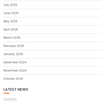
July 2025
June 2025
May 2025
April 2025
March 2025
February 2025
January 2025
December 2024
November 2024
October 2024
LATEST NEWS
rajakadal