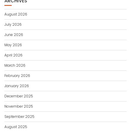
ARCHIVES
August 2026
July 2026
June 2026
May 2026
April 2026
March 2026
February 2026
January 2026
December 2025
November 2025
September 2025
August 2025