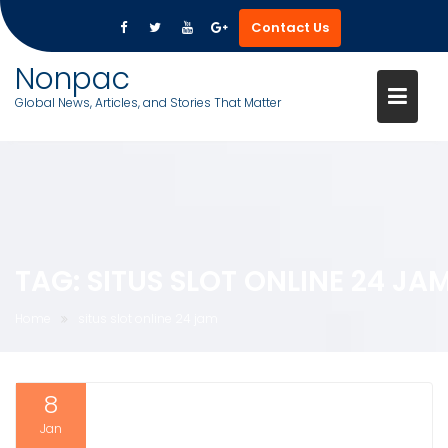
Contact Us
Skip
Nonpac
to
Global News, Articles, and Stories That Matter
content
TAG:
SITUS SLOT ONLINE 24 JA
Home
situs slot online 24 jam
8
Jan