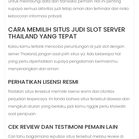
untuk melindungi data dan transaksi pemain. Hal ini penting
supaya semua aktivitas judi tetap aman dan terhindar dari risiko
kebocoran informasi pribadi.
CARA MEMILIH SITUS JUDI SLOT SERVER
THAILAND YANG TEPAT
Kalau kamu tertarik mencoba peruntungan di judi slot dengan
server Thailand, jangan asal pilih situs ya. Ada beberapa hal
yang perlu diperhatikan supaya pengalaman bermainmu
menyenangkan dan aman:
PERHATIKAN LISENSI RESMI
Pastikan situs tersebut memiliki lisensi resmi dari otoritas
perjudian terpercaya. Ini tanda bahwa situs tersebut diawasi dan
mengikuti aturan yang berlaku, jadi kamu nggak perlu khawatir
soal penipuan.
CEK REVIEW DAN TESTIMONI PEMAIN LAIN
Cari tahu bagaimana reputasi situs tersebut melalui review di