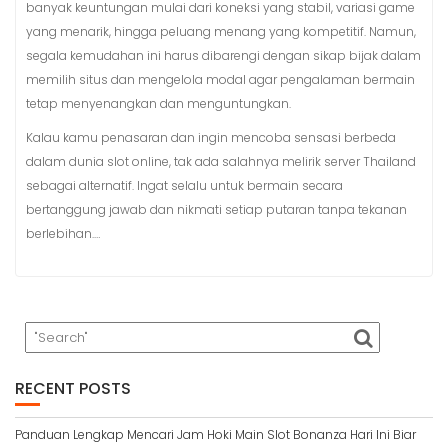
banyak keuntungan mulai dari koneksi yang stabil, variasi game
yang menarik, hingga peluang menang yang kompetitif. Namun,
segala kemudahan ini harus dibarengi dengan sikap bijak dalam
memilih situs dan mengelola modal agar pengalaman bermain
tetap menyenangkan dan menguntungkan.
Kalau kamu penasaran dan ingin mencoba sensasi berbeda
dalam dunia slot online, tak ada salahnya melirik server Thailand
sebagai alternatif. Ingat selalu untuk bermain secara
bertanggung jawab dan nikmati setiap putaran tanpa tekanan
berlebihan.…
RECENT POSTS
Panduan Lengkap Mencari Jam Hoki Main Slot Bonanza Hari Ini Biar